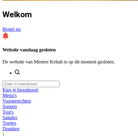
Welkom
Bestel nu
Website vandaag gesloten
De website van Meneer Kebab is op dit moment gesloten.
Kies je broodsoort
Menu's
Voorgerechten
Soepen
Tost's
Salades
Toetjes
Dranken